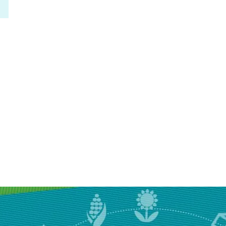
09H00
18H00