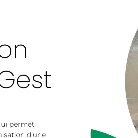
e
ion
Gest
 qui permet
nisation d’une