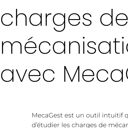
charges d
mécanisat
avec Meca
MecaGest est un outil intuitif
d’étudier les charges de méca