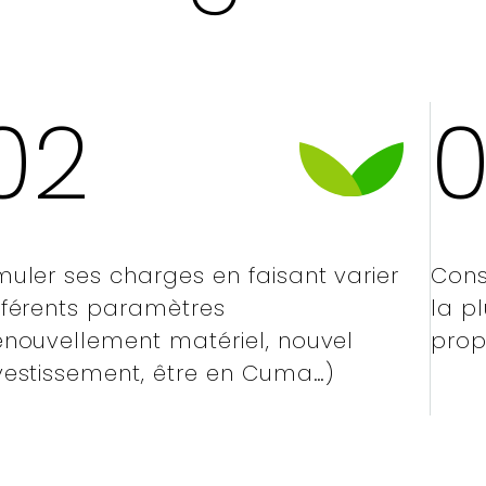
02
muler ses charges en faisant varier
Cons
fférents paramètres
la p
enouvellement matériel, nouvel
prop
vestissement, être en Cuma…)