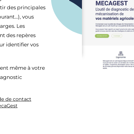
ir des principales
burant…), vous
harges. Les
nt des repères
r identifier vos
tient même à votre
iagnostic
 de contact
caGest