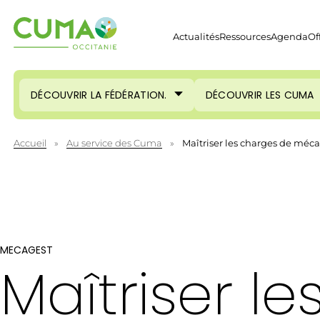
Actualités
Ressources
Agenda
Of
DÉCOUVRIR LA FÉDÉRATION.
DÉCOUVRIR LES CUMA
Accueil
»
Au service des Cuma
»
Maîtriser les charges de méc
MECAGEST
Maîtriser le