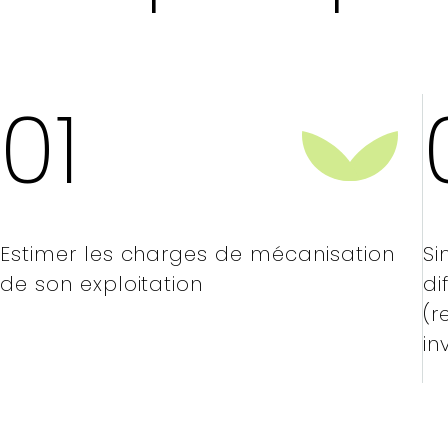
01
Estimer les charges de mécanisation
Si
de son exploitation
di
(r
in