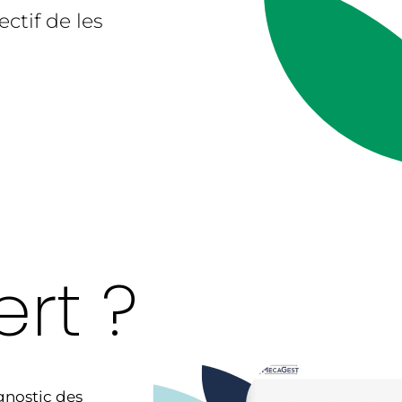
ectif de les
ert ?
gnostic des