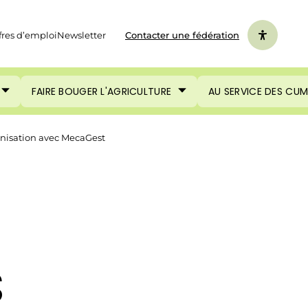
fres d’emploi
Newsletter
Contacter une fédération
FAIRE BOUGER L'AGRICULTURE
AU SERVICE DES CU
anisation avec MecaGest
s