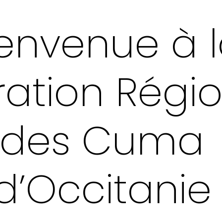
envenue à 
ation Régi
des Cuma
d’Occitanie