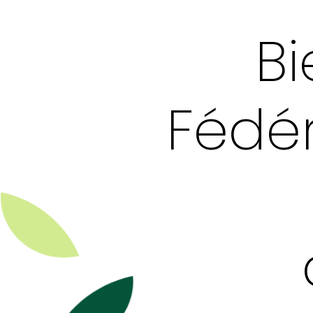
Bi
Fédér