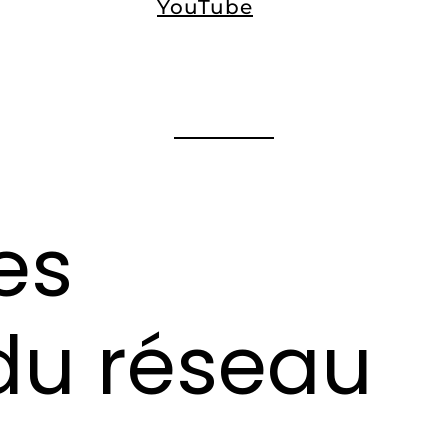
YouTube
es
 du réseau