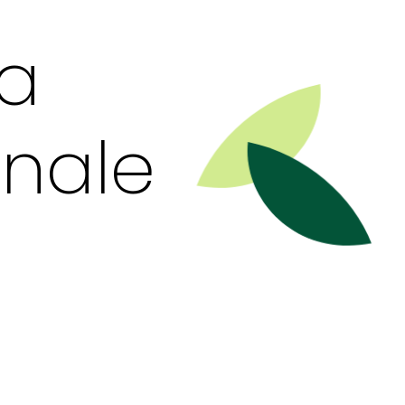
la
onale