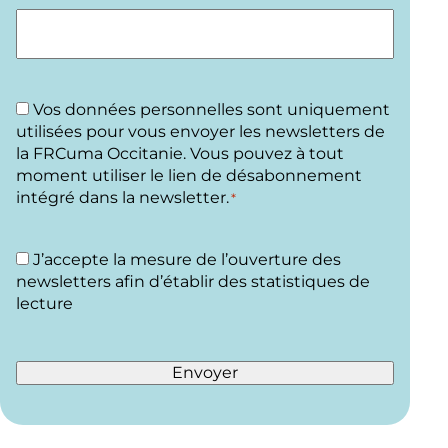
R
Vos données personnelles sont uniquement
G
utilisées pour vous envoyer les newsletters de
P
la FRCuma Occitanie. Vous pouvez à tout
D
moment utiliser le lien de désabonnement
intégré dans la newsletter.
*
*
P
J’accepte la mesure de l’ouverture des
I
newsletters afin d’établir des statistiques de
X
lecture
E
L
Envoyer