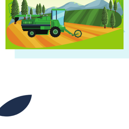
00H00
23H59