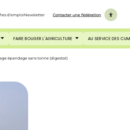
fres d’emploi
Newsletter
Contacter une fédération
FAIRE BOUGER L'AGRICULTURE
AU SERVICE DES CU
nage épandage sans tonne (digestat)